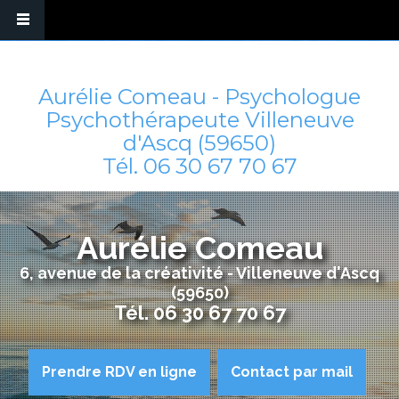
Aurélie Comeau - Psychologue
Psychothérapeute Villeneuve
d'Ascq (59650)
Tél.
06 30 67 70 67
Aurélie Comeau
6, avenue de la créativité - Villeneuve d'Ascq
(59650)
Tél.
06 30 67 70 67
Prendre RDV en ligne
Contact par mail