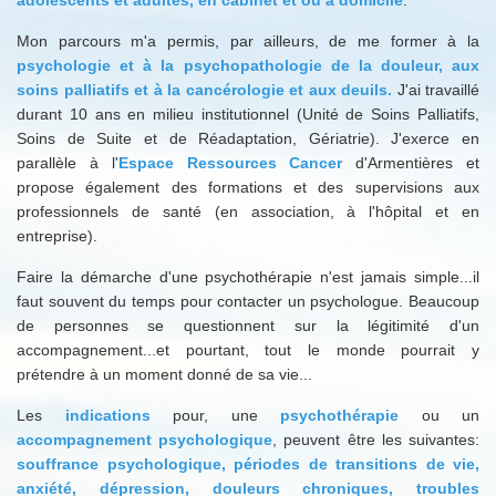
adolescents et adultes, en cabinet et ou à domicile
.
Mon parcours m'a permis, par ailleurs, de me former à la
psychologie et à la psychopathologie de la douleur, aux
soins palliatifs et à la cancérologie et aux deuils.
J'ai travaillé
durant 10 ans en milieu institutionnel (Unité de Soins Palliatifs,
Soins de Suite et de Réadaptation, Gériatrie). J'exerce en
parallèle à l'
Espace Ressources Cancer
d'Armentières et
propose également des formations et des supervisions aux
professionnels de santé (en association, à l'hôpital et en
entreprise).
Faire la démarche d'une psychothérapie n'est jamais simple...il
faut souvent du temps pour contacter un psychologue. Beaucoup
de personnes se questionnent sur la légitimité d'un
accompagnement...et pourtant, tout le monde pourrait y
prétendre à un moment donné de sa vie...
Les
indications
pour, une
psychothérapie
ou un
accompagnement psychologique
, peuvent être les suivantes:
souffrance psychologique, périodes de transitions de vie,
anxiété, dépression, douleurs chroniques, troubles