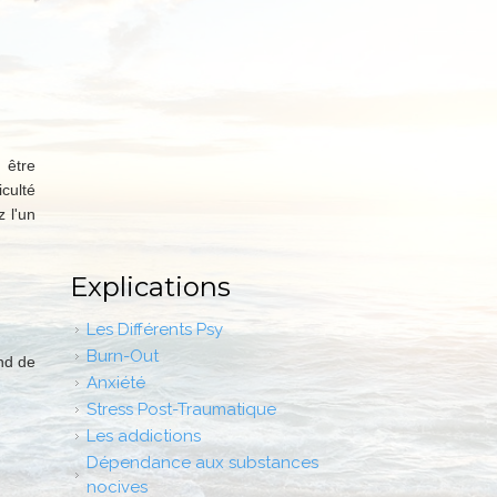
 être
iculté
 l'un
Explications
Les Différents Psy
Burn-Out
nd de
Anxiété
Stress Post-Traumatique
Les addictions
Dépendance aux substances
nocives